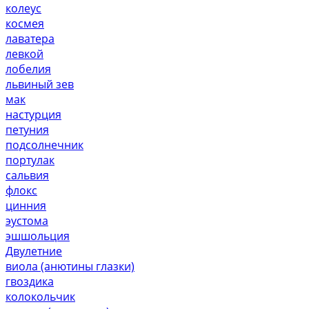
колеус
космея
лаватера
левкой
лобелия
львиный зев
мак
настурция
петуния
подсолнечник
портулак
сальвия
флокс
цинния
эустома
эшшольция
Двулетние
виола (анютины глазки)
гвоздика
колокольчик