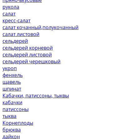
рукола
салат
кресс-салат
салат кочанный,полукочанный
салат листовой
сельдерей
сельдерей корневой
сельдерей листовой
сельдерей черешковый
укроп
фенхель
щавель
шпинат
Кабачки, патиссоны, тыквы
кабачки
патиссоны
тыква
Корнеплоды
брюква
дайкон