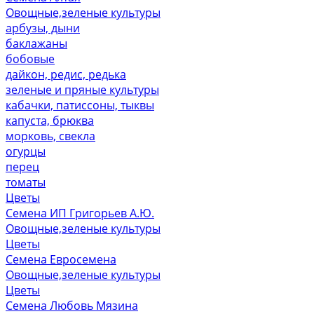
Овощные,зеленые культуры
арбузы, дыни
баклажаны
бобовые
дайкон, редис, редька
зеленые и пряные культуры
кабачки, патиссоны, тыквы
капуста, брюква
морковь, свекла
огурцы
перец
томаты
Цветы
Семена ИП Григорьев А.Ю.
Овощные,зеленые культуры
Цветы
Семена Евросемена
Овощные,зеленые культуры
Цветы
Семена Любовь Мязина