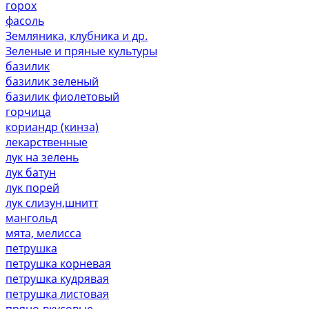
горох
фасоль
Земляника, клубника и др.
Зеленые и пряные культуры
базилик
базилик зеленый
базилик фиолетовый
горчица
кориандр (кинза)
лекарственные
лук на зелень
лук батун
лук порей
лук слизун,шнитт
мангольд
мята, мелисса
петрушка
петрушка корневая
петрушка кудрявая
петрушка листовая
пряно-вкусовые