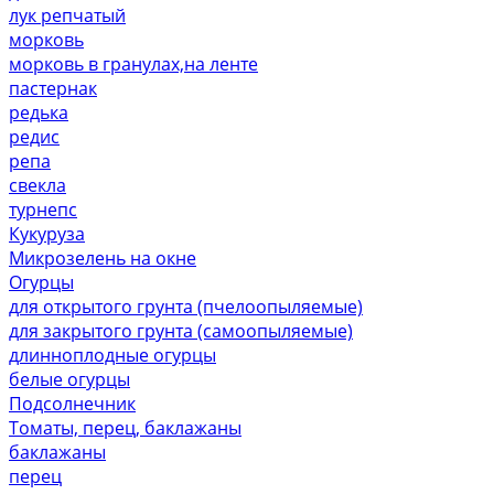
лук репчатый
морковь
морковь в гранулах,на ленте
пастернак
редька
редис
репа
свекла
турнепс
Кукуруза
Микрозелень на окне
Огурцы
для открытого грунта (пчелоопыляемые)
для закрытого грунта (самоопыляемые)
длинноплодные огурцы
белые огурцы
Подсолнечник
Томаты, перец, баклажаны
баклажаны
перец