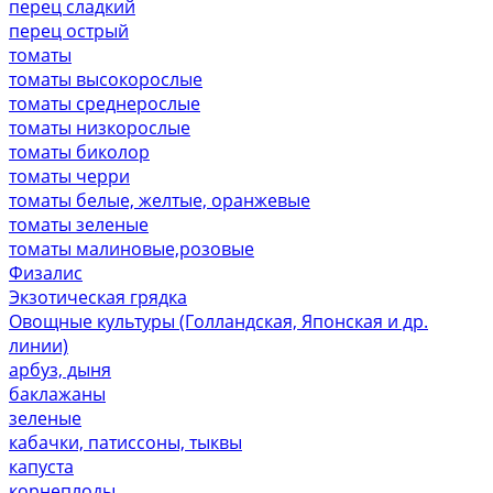
перец сладкий
перец острый
томаты
томаты высокорослые
томаты среднерослые
томаты низкорослые
томаты биколор
томаты черри
томаты белые, желтые, оранжевые
томаты зеленые
томаты малиновые,розовые
Физалис
Экзотическая грядка
Овощные культуры (Голландская, Японская и др.
линии)
арбуз, дыня
баклажаны
зеленые
кабачки, патиссоны, тыквы
капуста
корнеплоды