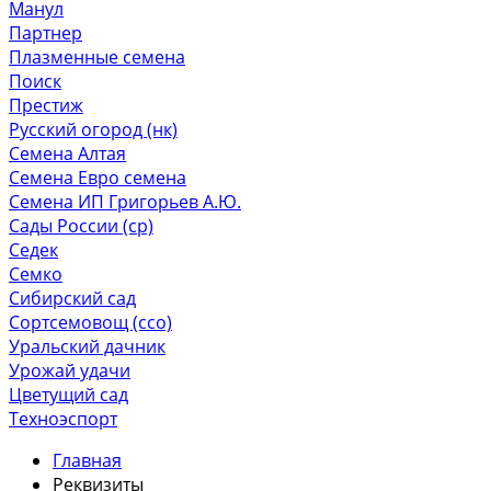
Манул
Партнер
Плазменные семена
Поиск
Престиж
Русский огород (нк)
Семена Алтая
Семена Евро семена
Семена ИП Григорьев А.Ю.
Сады России (ср)
Седек
Семко
Сибирский сад
Сортсемовощ (ссо)
Уральский дачник
Урожай удачи
Цветущий сад
Техноэспорт
Главная
Реквизиты