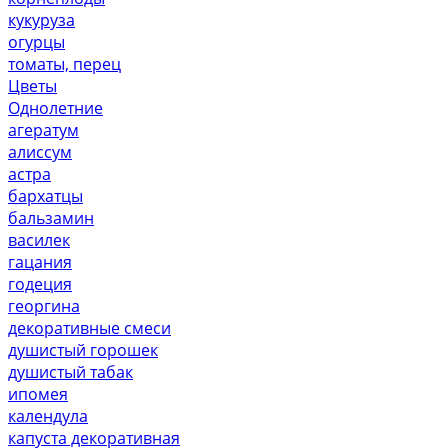
кукуруза
огурцы
томаты, перец
Цветы
Однолетние
агератум
алиссум
астра
бархатцы
бальзамин
василек
гацания
годеция
георгина
декоративные смеси
душистый горошек
душистый табак
ипомея
календула
капуста декоративная