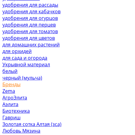
удобрения для рассады
удобрения для кабачков
удобрения для огурцов
удобрения для перцев
удобрения для томатов
удобрения для цветов
для домашних растений
для орхидей
для сада и огорода
Укрывной материал
белый
черный (мульча)
Бренды
Zema
АгроЭлита
Аэлита
Биотехника
Гавриш
Золотая сотка Алтая (зса)
Любовь Мязина