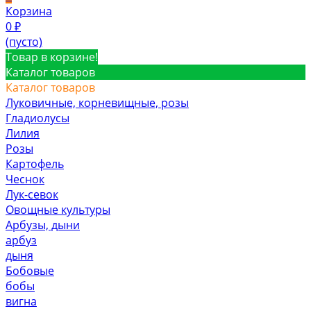
Корзина
0
₽
(пусто)
Товар в корзине!
Каталог товаров
Каталог товаров
Луковичные, корневищные, розы
Гладиолусы
Лилия
Розы
Картофель
Чеснок
Лук-севок
Овощные культуры
Арбузы, дыни
арбуз
дыня
Бобовые
бобы
вигна