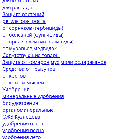
для комнатных
для рассады
Защита растений
регуляторы роста
от сорняков (гербициды)
от болезней (фунгициды)
от вредителей (инсектициды)
от муравьёв,медведок
Сопутствующие товары
Защита от комаров,мух,моли,ос,тараканов
Средства от грызунов
от кротов
от крыс и мышей
Удобрения
минеральные удобрения
биоудобрения
органоминеральные
ОЖЗ Кузнецова
удобрения осень
удобрения весна
удобрения лето