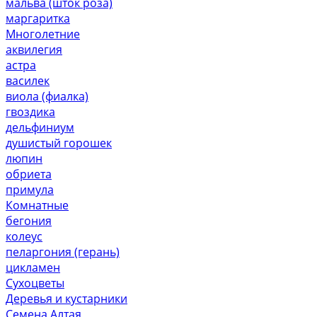
мальва (шток роза)
маргаритка
Многолетние
аквилегия
астра
василек
виола (фиалка)
гвоздика
дельфиниум
душистый горошек
люпин
обриета
примула
Комнатные
бегония
колеус
пеларгония (герань)
цикламен
Сухоцветы
Деревья и кустарники
Семена Алтая